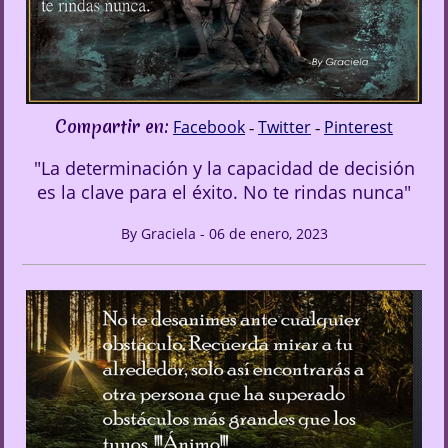
Compartir en:
Facebook
Twitter
Pinterest
-
-
"La determinación y la capacidad de decisión
es la clave para el éxito. No te rindas nunca"
By Graciela - 06 de enero, 2023