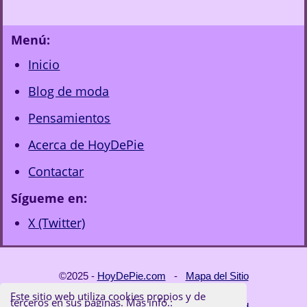
Menú:
Inicio
Blog de moda
Pensamientos
Acerca de HoyDePie
Contactar
Sígueme en:
X (Twitter)
©2025 -
HoyDePie.com
-
Mapa del Sitio
Este sitio web utiliza cookies propios y de
terceros en sus páginas. Más info.:
Términos de Uso y Políticas de Privacidad