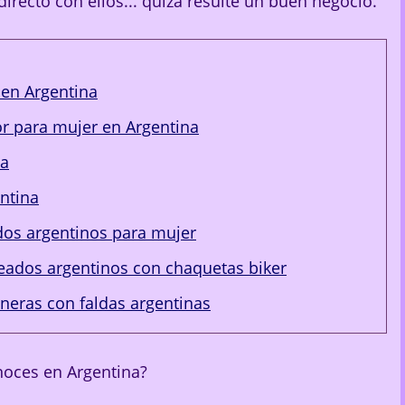
irecto con ellos... quizá resulte un buen negocio.
en Argentina
r para mujer en Argentina
na
ntina
dos argentinos para mujer
oreados argentinos con chaquetas biker
neras con faldas argentinas
oces en Argentina?