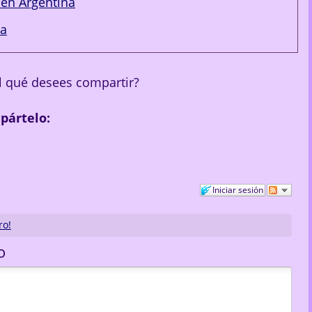
en Argentina
na
al qué desees compartir?
mpártelo:
Iniciar sesión
ro!
o