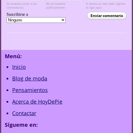
Se muestra junto a tus
No se muestra
Si tienes un sitio web, ingresa
comentarios.
públicamente.
la liga aquí.
Suscribirse a
Enviar comentario
Menú:
Inicio
Blog de moda
Pensamientos
Acerca de HoyDePie
Contactar
Sígueme en: