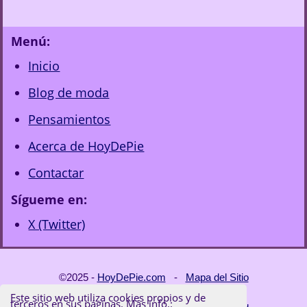
Menú:
Inicio
Blog de moda
Pensamientos
Acerca de HoyDePie
Contactar
Sígueme en:
X (Twitter)
©2025 -
HoyDePie.com
-
Mapa del Sitio
Este sitio web utiliza cookies propios y de
terceros en sus páginas. Más info.: