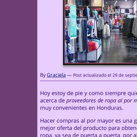
By
Graciela
—
Post actualizado el
29 de septi
Hoy estoy de pie y como siempre quier
acerca de
proveedores de ropa al por 
muy convenientes en Honduras.
Hacer compras al por mayor es una g
mejor oferta del producto para obten
ropa, ya sea de puerta a puerta, por 