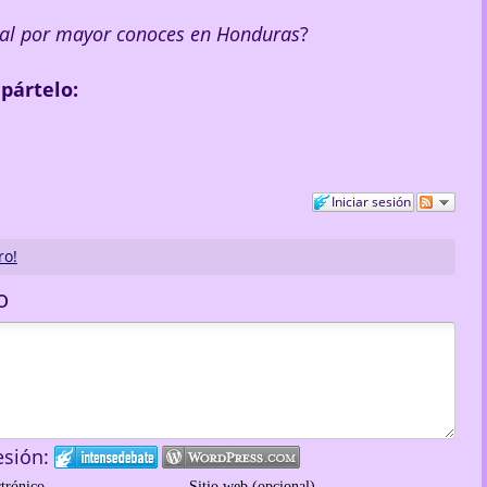
a al por mayor conoces en Honduras
?
mpártelo:
Iniciar sesión
ro!
o
esión:
ctrónico
Sitio web (opcional)